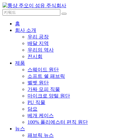
홈
회사 소개
우리 공장
배달 지역
우리의 역사
전시회
제품
스웨이드 원단
소프트 쉘 패브릭
벨벳 원단
가짜 모피 직물
마이크로 양털 원단
PU 직물
담요
베개 케이스
100% 폴리에스터 편직 원단
뉴스
패브릭 뉴스