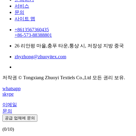
서비스
문의
사이트 맵
+8613567360435
+86-573-88388801
26 리안펑 마을,충푸 타운,퉁샹 시, 저장성 지방 중국
zhyzhong@zhuoyitex.com
저작권 © Tongxiang Zhuoyi Textiels Co.,Ltd 모든 권리 보유.
whatsapp
skype
이메일
문의
공급 업체에 문의
(
0
/10)