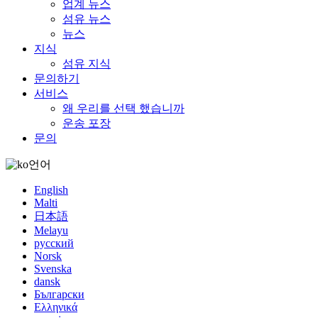
업계 뉴스
섬유 뉴스
뉴스
지식
섬유 지식
문의하기
서비스
왜 우리를 선택 했습니까
운송 포장
문의
언어
English
Malti
日本語
Melayu
русский
Norsk
Svenska
dansk
Български
Ελληνικά